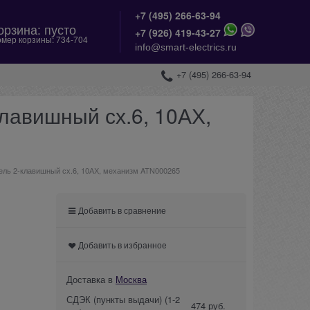
+7 (495) 266-63-94
орзина:
пусто
+
7 (926) 419-43-27
мер корзины:
734-704
info@smart-electrics.ru
+7 (495) 266-63-94
клавишный сх.6, 10АХ,
тель 2-клавишный сх.6, 10АХ, механизм ATN000265
Добавить в сравнение
Добавить в избранное
Доставка в
Москва
СДЭК (пункты выдачи)
(1-2
474 руб.