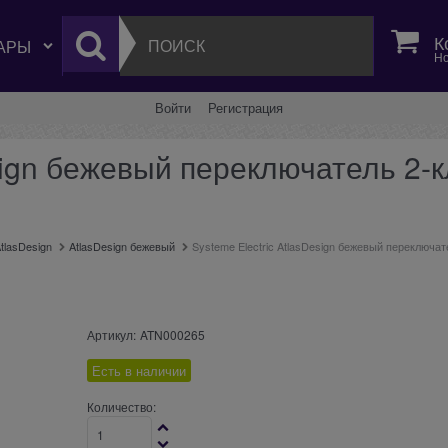
К
Но
Войти
Регистрация
esign бежевый переключатель 2-
tlasDesign
AtlasDesign бежевый
Systeme Electric AtlasDesign бежевый переключа
Артикул:
ATN000265
Есть в наличии
Количество: