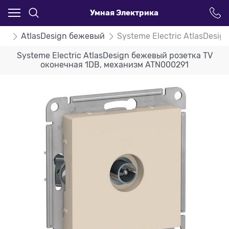
Умная Электрика
ign
AtlasDesign бежевый
Systeme Electric AtlasDesi
Systeme Electric AtlasDesign бежевый розетка TV
оконечная 1DB, механизм ATN000291