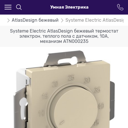
Умная Электрика
ign
AtlasDesign бежевый
Systeme Electric AtlasDesi
Systeme Electric AtlasDesign бежевый термостат
электрон. теплого пола с датчиком, 10A,
механизм ATN000235