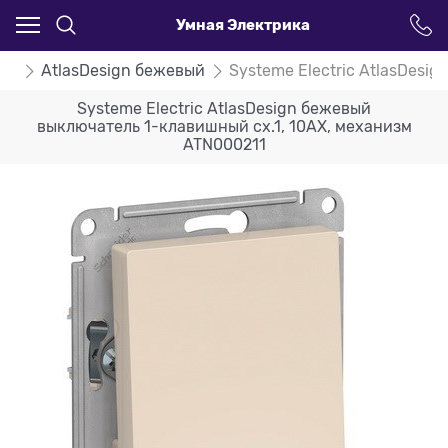
Умная Электрика
ign
AtlasDesign бежевый
Systeme Electric AtlasDesi
Systeme Electric AtlasDesign бежевый
выключатель 1-клавишный сх.1, 10АХ, механизм
ATN000211