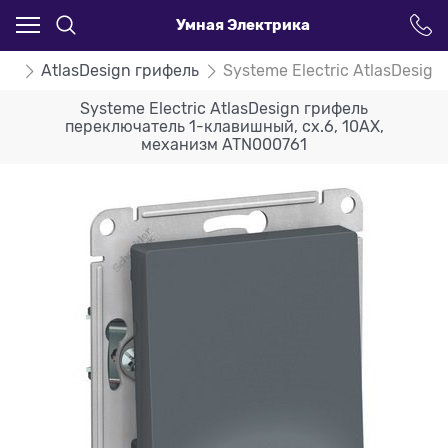
Умная Электрика
ign
AtlasDesign грифель
Systeme Electric AtlasDesig
Systeme Electric AtlasDesign грифель
переключатель 1-клавишный, сх.6, 10АХ,
механизм ATN000761