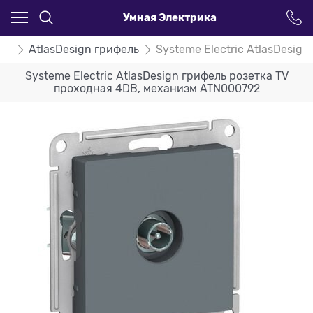
Умная Электрика
ign
AtlasDesign грифель
Systeme Electric AtlasDesi
Systeme Electric AtlasDesign грифель розетка TV
проходная 4DB, механизм ATN000792