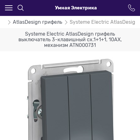
Умная Электрика
ign
AtlasDesign грифель
Systeme Electric AtlasDesi
Systeme Electric AtlasDesign грифель
выключатель 3-клавишный сх.1+1+1, 10АХ,
механизм ATN000731