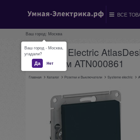
Ваш город:
Москва
Ваш город - Москва,
Systeme Electric AtlasDe
угадали?
механизм ATN000861
Да
Нет
Главная
Каталог
Розетки и Выключатели
Systeme electric
A