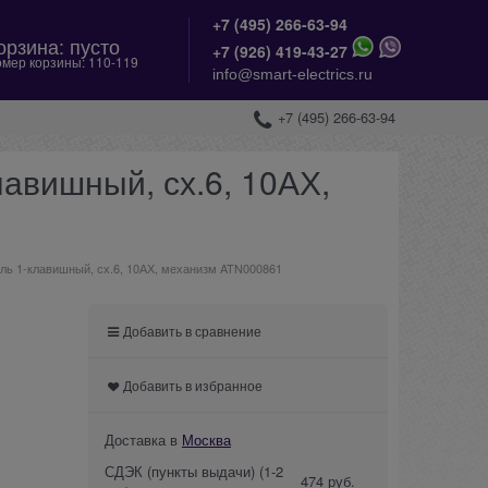
+7 (495) 266-63-94
орзина:
пусто
+
7 (926) 419-43-27
мер корзины:
110-119
info@smart-electrics.ru
+7 (495) 266-63-94
лавишный, сх.6, 10АХ,
тель 1-клавишный, сх.6, 10АХ, механизм ATN000861
Добавить в сравнение
Добавить в избранное
Доставка в
Москва
СДЭК (пункты выдачи)
(1-2
474 руб.