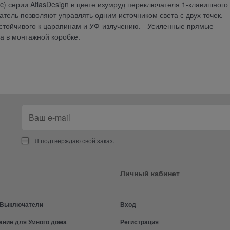
ric) серии AtlasDesign в цвете изумруд переключателя 1-клавишного
чатель позволяют управлять одним источником света с двух точек. -
устойчивого к царапинам и УФ-излучению. - Усиленные прямые
 в монтажной коробке.
Я подтверждаю свой заказ.
Личный кабинет
и Выключатели
Вход
ание для Умного дома
Регистрация