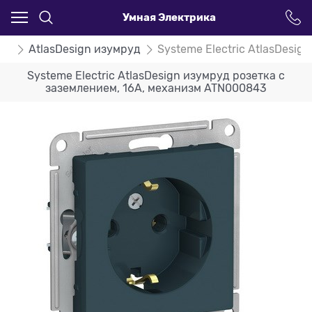
Умная Электрика
ign
AtlasDesign изумруд
Systeme Electric AtlasDesi
Systeme Electric AtlasDesign изумруд розетка с
заземлением, 16А, механизм ATN000843