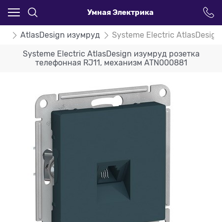
Умная Электрика
ign
AtlasDesign изумруд
Systeme Electric AtlasDesi
Systeme Electric AtlasDesign изумруд розетка
телефонная RJ11, механизм ATN000881