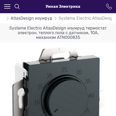
Умная Электрика
ign
AtlasDesign изумруд
Systeme Electric AtlasDesi
Systeme Electric AtlasDesign изумруд термостат
электрон. теплого пола с датчиком, 10A,
механизм ATN000835