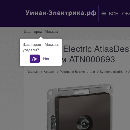
Ваш город:
Москва
Ваш город - Москва,
Systeme Electric AtlasDe
угадали?
механизм ATN000693
Да
Нет
Главная
Каталог
Розетки и Выключатели
Systeme electric
A