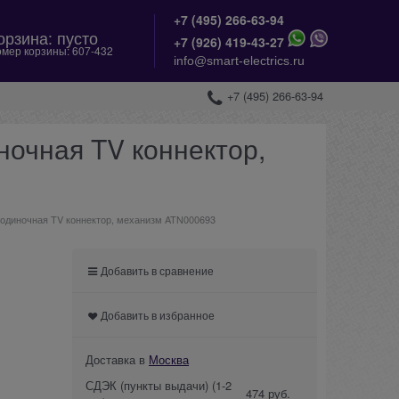
+7 (495) 266-63-94
орзина:
пусто
+
7 (926) 419-43-27
мер корзины:
607-432
info@smart-electrics.ru
+7 (495) 266-63-94
иночная TV коннектор,
ая одиночная TV коннектор, механизм ATN000693
Добавить в сравнение
Добавить в избранное
Доставка в
Москва
СДЭК (пункты выдачи)
(1-2
474 руб.