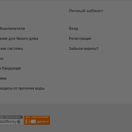
Личный кабинет
и Выключатели
Вход
ание для Умного дома
Регистрация
ские системы
Забыли пароль?
ол
я Продукция
ника
защиты от протечек воды