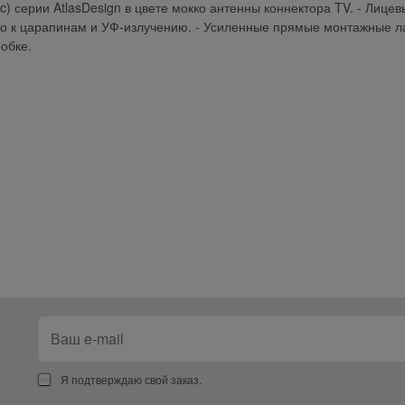
ic) серии AtlasDesign в цвете мокко антенны коннектора TV. - Лице
ого к царапинам и УФ-излучению. - Усиленные прямые монтажные л
обке.
Я подтверждаю свой заказ.