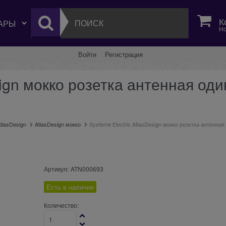
К
Но
Войти
Регистрация
sign мокко розетка антенная од
tlasDesign
AtlasDesign мокко
Systeme Electric AtlasDesign мокко розетка антенн
Артикул:
ATN000693
Есть в наличии
Количество: