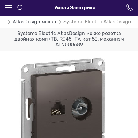
Умная Электрика
ign
AtlasDesign мокко
Systeme Electric AtlasDesign 
Systeme Electric AtlasDesign мокко розетка
двойная комп+ТВ, RJ45+TV, кат.5E, механизм
ATN000689