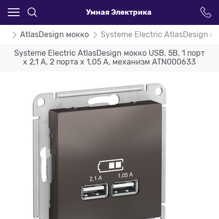
Умная Электрика
ign
AtlasDesign мокко
Systeme Electric AtlasDesign мо
Systeme Electric AtlasDesign мокко USB, 5В, 1 порт
x 2,1 А, 2 порта х 1,05 А, механизм ATN000633