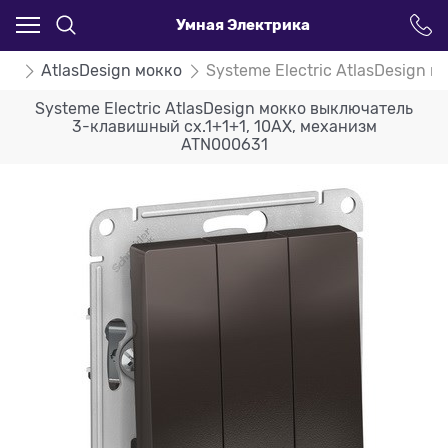
Умная Электрика
ign
AtlasDesign мокко
Systeme Electric AtlasDesign
Systeme Electric AtlasDesign мокко выключатель
3-клавишный сх.1+1+1, 10АХ, механизм
ATN000631