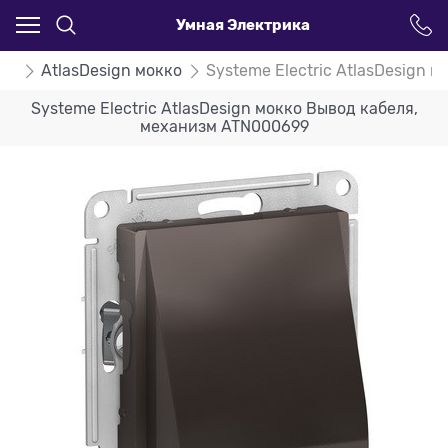
Умная Электрика
ign
AtlasDesign мокко
Systeme Electric AtlasDesign
Systeme Electric AtlasDesign мокко Вывод кабеля,
механизм ATN000699