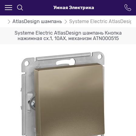
Умная Электрика
ign
AtlasDesign шампань
Systeme Electric AtlasDesi
Systeme Electric AtlasDesign шампань Кнопка
нажимная сх.1, 10АХ, механизм ATN000515