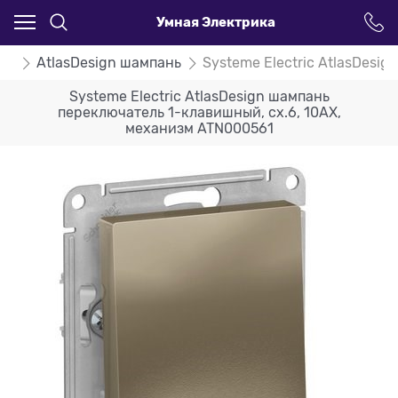
Умная Электрика
ign
AtlasDesign шампань
Systeme Electric AtlasDesi
Systeme Electric AtlasDesign шампань
переключатель 1-клавишный, сх.6, 10АХ,
механизм ATN000561