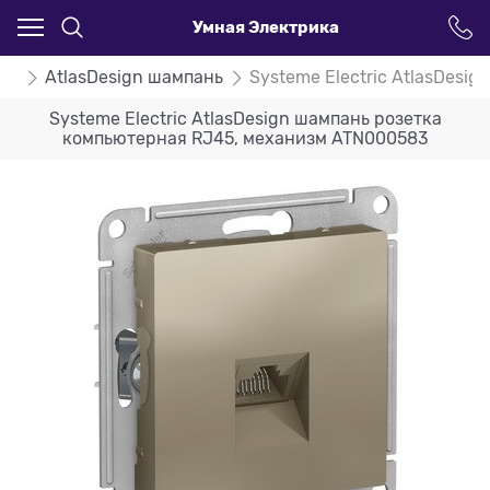
Умная Электрика
ign
AtlasDesign шампань
Systeme Electric AtlasDes
Systeme Electric AtlasDesign шампань розетка
компьютерная RJ45, механизм ATN000583