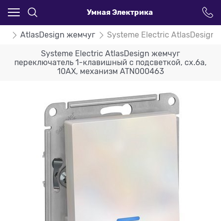
Умная Электрика
ign
AtlasDesign жемчуг
Systeme Electric AtlasDesig
Systeme Electric AtlasDesign жемчуг
переключатель 1-клавишный с подсветкой, сх.6а,
10АХ, механизм ATN000463