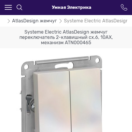
Умная Электрика
ign
AtlasDesign жемчуг
Systeme Electric AtlasDesig
Systeme Electric AtlasDesign жемчуг
переключатель 2-клавишный сх.6, 10АХ,
механизм ATN000465