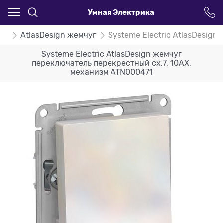
Умная Электрика
ign
AtlasDesign жемчуг
Systeme Electric AtlasDesig
Systeme Electric AtlasDesign жемчуг
переключатель перекрестный сх.7, 10АХ,
механизм ATN000471