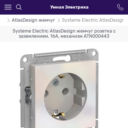
Умная Электрика
ign
AtlasDesign жемчуг
Systeme Electric AtlasDesig
Systeme Electric AtlasDesign жемчуг розетка с
заземлением, 16А, механизм ATN000443