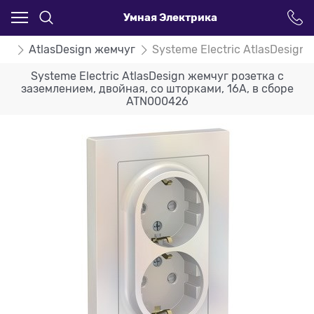
Умная Электрика
ign
AtlasDesign жемчуг
Systeme Electric AtlasDesign
Systeme Electric AtlasDesign жемчуг розетка с
заземлением, двойная, со шторками, 16А, в сборе
ATN000426