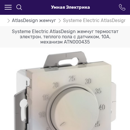
Умная Электрика
ign
AtlasDesign жемчуг
Systeme Electric AtlasDesig
Systeme Electric AtlasDesign жемчуг термостат
электрон. теплого пола с датчиком, 10A,
механизм ATN000435