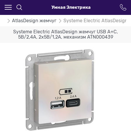
Умная Электрика
ign
AtlasDesign жемчуг
Systeme Electric AtlasDesig
Systeme Electric AtlasDesign жемчуг USB A+С,
5В/2,4А, 2х5В/1,2А, механизм ATN000439