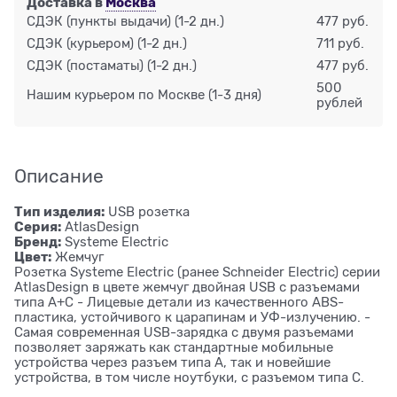
Доставка в
Москва
СДЭК (пункты выдачи)
(1-2 дн.)
477 руб.
СДЭК (курьером)
(1-2 дн.)
711 руб.
СДЭК (постаматы)
(1-2 дн.)
477 руб.
500
Нашим курьером по Москве
(1-3 дня)
рублей
Описание
Тип изделия:
USB розетка
Серия:
AtlasDesign
Бренд:
Systeme Electric
Цвет:
Жемчуг
Розетка Systeme Electric (ранее Schneider Electric) серии
AtlasDesign в цвете жемчуг двойная USB с разъемами
типа A+C - Лицевые детали из качественного ABS-
пластика, устойчивого к царапинам и УФ-излучению. -
Самая современная USB-зарядка с двумя разъемами
позволяет заряжать как стандартные мобильные
устройства через разъем типа А, так и новейшие
устройства, в том числе ноутбуки, с разъемом типа С.