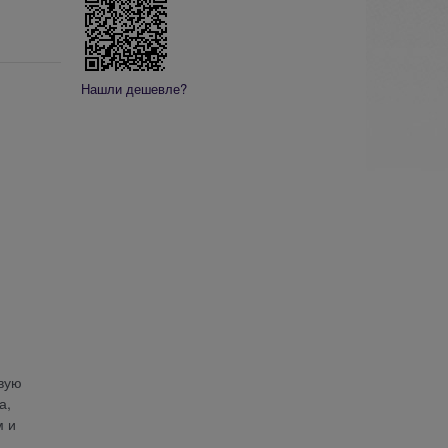
Нашли дешевле?
овую
а,
м и