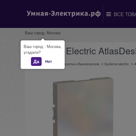
Ваш город:
Москва
Ваш город - Москва,
Systeme Electric AtlasD
угадали?
Да
Нет
Главная
Каталог
Розетки и Выключатели
Systeme electric
A