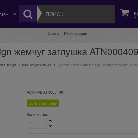
К
Но
Войти
Регистрация
esign жемчуг заглушка ATN00040
tlasDesign
AtlasDesign жемчуг
Systeme Electric AtlasDesign жемчуг заглушка ATN
Артикул:
ATN000409
Есть в наличии
Количество: