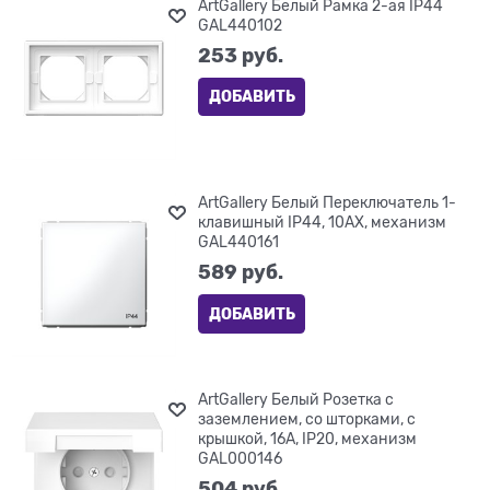
ArtGallery Белый Рамка 2-ая IP44
GAL440102
253
 руб.
ДОБАВИТЬ
ArtGallery Белый Переключатель 1-
клавишный IP44, 10АХ, механизм
GAL440161
589
 руб.
ДОБАВИТЬ
ArtGallery Белый Розетка с
заземлением, со шторками, с
крышкой, 16А, IP20, механизм
GAL000146
504
 руб.