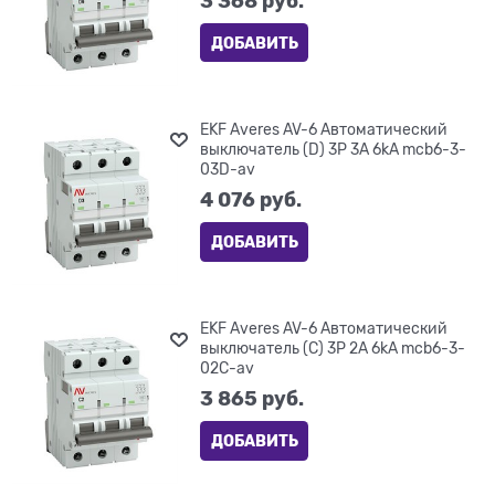
3 368
 руб.
ДОБАВИТЬ
EKF Averes AV-6 Автоматический
выключатель (D) 3P 3А 6kA mcb6-3-
03D-av
4 076
 руб.
ДОБАВИТЬ
EKF Averes AV-6 Автоматический
выключатель (С) 3P 2А 6kA mcb6-3-
02C-av
3 865
 руб.
ДОБАВИТЬ