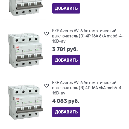
ДОБАВИТЬ
EKF Averes AV-6 Автоматический
выключатель (D) 4P 16А 6kA mcb6-4-
16D-av
3 781
 руб.
ДОБАВИТЬ
EKF Averes AV-6 Автоматический
выключатель (B) 4P 16А 6kA mcb6-4-
16B-av
4 083
 руб.
ДОБАВИТЬ