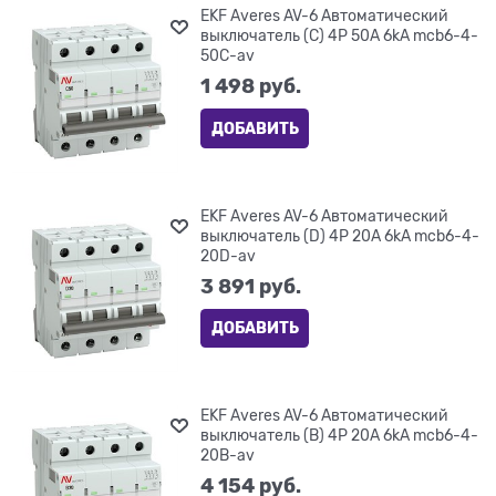
EKF Averes AV-6 Автоматический
выключатель (С) 4P 50А 6kA mcb6-4-
50C-av
1 498
 руб.
ДОБАВИТЬ
EKF Averes AV-6 Автоматический
выключатель (D) 4P 20А 6kA mcb6-4-
20D-av
3 891
 руб.
ДОБАВИТЬ
EKF Averes AV-6 Автоматический
выключатель (B) 4P 20А 6kA mcb6-4-
20B-av
4 154
 руб.