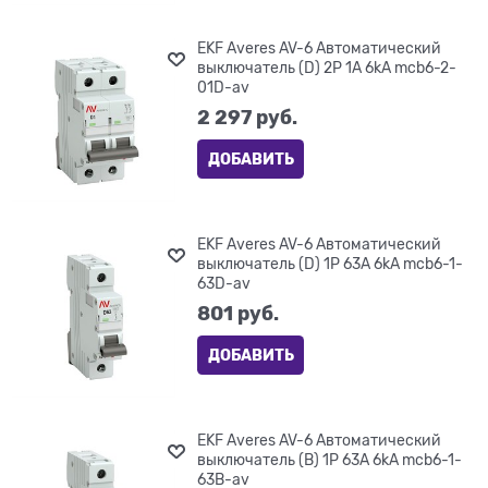
EKF Averes AV-6 Автоматический
выключатель (D) 2P 1А 6kA mcb6-2-
01D-av
2 297
 руб.
ДОБАВИТЬ
EKF Averes AV-6 Автоматический
выключатель (D) 1P 63А 6kA mcb6-1-
63D-av
801
 руб.
ДОБАВИТЬ
EKF Averes AV-6 Автоматический
выключатель (B) 1P 63А 6kA mcb6-1-
63B-av