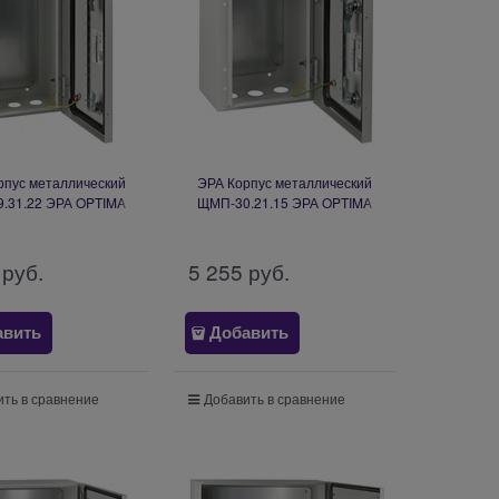
рпус металлический
ЭРА Корпус металлический
.31.22 ЭРА OPTIMA
ЩМП-30.21.15 ЭРА OPTIMA
_5 (395х310х220) У2
c.3.2.1_5 (300х210х150) У2
P54 Б0061594
IP54 Б0061592
 руб.
5 255
 руб.
авить
Добавить
ть в сравнение
Добавить в сравнение