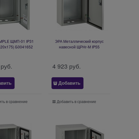
IMPLE ЩМП-01 IP31
ЭРА Металлический корпус
220х175) Б0041652
навесной ЩРНг-М IP55
(500х325х180) Б0043768
 руб.
4 923
 руб.
авить
Добавить
ть в сравнение
Добавить в сравнение