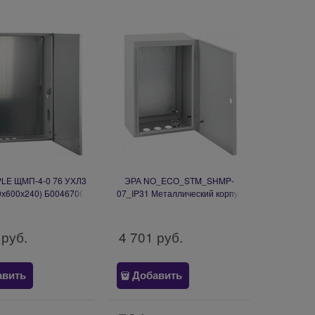
PLE ЩМП-4-0 76 УХЛ3
ЭРА NO_ECO_STM_SHMP-
0х600х240) Б0046706
07_IP31 Металлический корпус
навесной ЭКО СТМ ЩМП-07
Б0041658
 руб.
4 701
 руб.
авить
Добавить