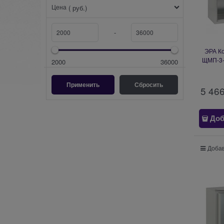
Цена
( руб.)
-
ЭРА К
ЩМП-3-
2000
36000
(650х5
5 46
Доб
Добав