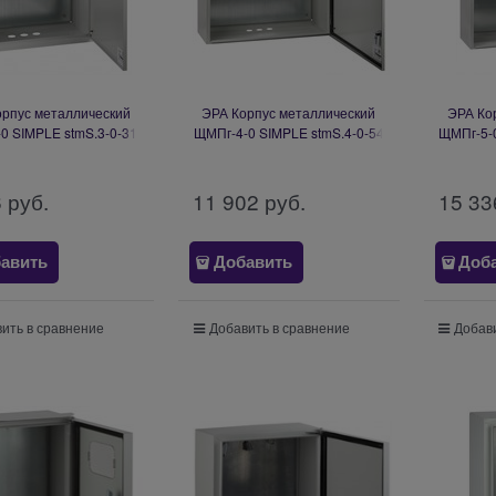
орпус металлический
ЭРА Корпус металлический
ЭРА Ко
0 SIMPLE stmS.3-0-31
ЩМПг-4-0 SIMPLE stmS.4-0-54
ЩМПг-5-0
00х220мм) IP31 УХЛ3
(800х650х250мм) IP54 У2
(1000х
Б0057146
Б0057151
6
 руб.
11 902
 руб.
15 33
авить
Добавить
Доб
ить в сравнение
Добавить в сравнение
Добави