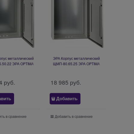
рпус металлический
ЭРА Корпус металлический
.50.22 ЭРА OPTIMA
ЩМП-80.65.25 ЭРА OPTIMA
_5 (650х500х220) У2
c.8.6.2_5 (800х650х250) У2
P54 Б0061603
IP54 Б0061604
4
 руб.
18 985
 руб.
авить
Добавить
ть в сравнение
Добавить в сравнение