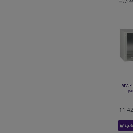
Добав
ЭРА К
ЩМП
c.4.6.
11 4
Доб