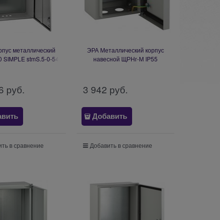
рпус металлический
ЭРА Металлический корпус
 SIMPLE stmS.5-0-54
навесной ЩРНг-М IP55
650х285мм) IP54 У2
(200х175х135) Б0043766
Б0057152
6
 руб.
3 942
 руб.
авить
Добавить
ть в сравнение
Добавить в сравнение