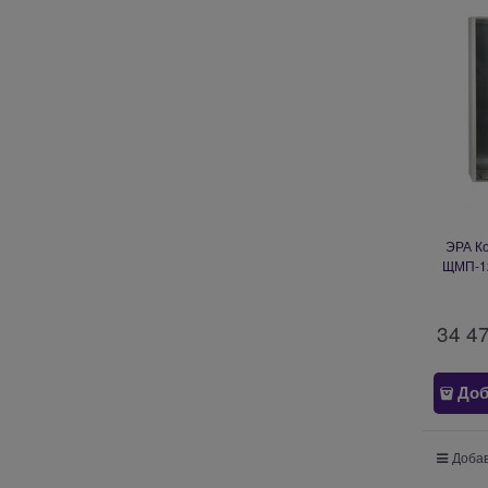
ЭРА К
ЩМП-12
c.12.7.
34 4
Доб
Добав