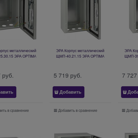
орпус металлический
ЭРА Корпус металлический
ЭРА Ко
5.30.15 ЭРА OPTIMA
ЩМП-40.21.15 ЭРА OPTIMA
ЩМП-39
1_5 (250х300х150) У2
c.4.2.1_5 (400х210х150) У2
c.3.3.2
IP54 Б0061589
IP54 Б0061596
I
7
 руб.
5 719
 руб.
7 727
авить
Добавить
Доб
ить в сравнение
Добавить в сравнение
Добави