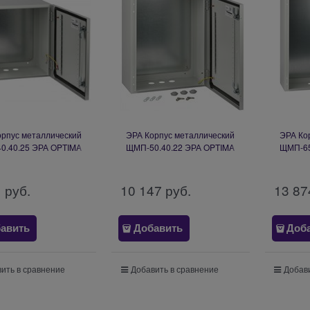
орпус металлический
ЭРА Корпус металлический
ЭРА Ко
0.40.25 ЭРА OPTIMA
ЩМП-50.40.22 ЭРА OPTIMA
ЩМП-65
2_5 (400х400х250) У2
c.5.4.2_5 (500х400х220) У2
c.6.5.2
IP54 Б0061598
IP54 Б0061600
I
1
 руб.
10 147
 руб.
13 87
авить
Добавить
Доб
ить в сравнение
Добавить в сравнение
Добави