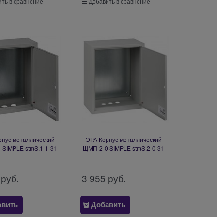
ть в сравнение
Добавить в сравнение
рпус металлический
ЭРА Корпус металлический
 SIMPLE stmS.1-1-31
ЩМП-2-0 SIMPLE stmS.2-0-31
0х150мм) IP31 УХЛ3
(500х400х220мм) IP31 УХЛ3
Б0057143
Б0057144
 руб.
3 955
 руб.
авить
Добавить