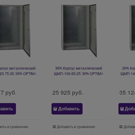
орпус металлический
ЭРА Корпус металлический
ЭРА Ко
0.75.30 ЭРА OPTIMA
ЩМП-100.65.25 ЭРА OPTIMA
ЩМП-140
3.5 (1200х750х300) У2
c.10.6.2_5 (1000х650х285) У2
c.14.6.2
IP54 Б0061608
IP54 Б0061606
I
77
 руб.
25 925
 руб.
35 12
авить
Добавить
Доб
ить в сравнение
Добавить в сравнение
Добави