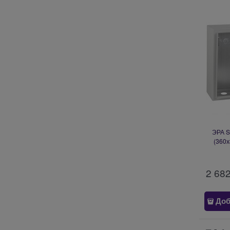
ЭРА S
(360
2 68
Доб