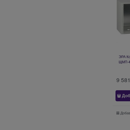
ЭРА К
ЩМП-4
c.4.4.
9 58
Доб
Добав