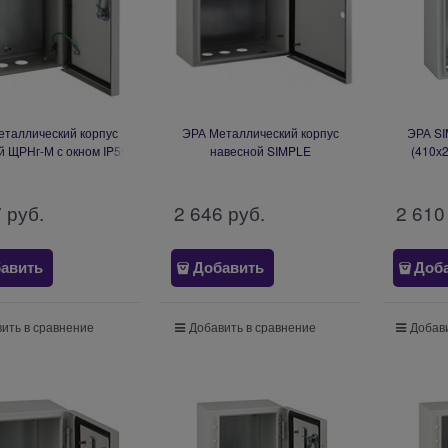
еталлический корпус
ЭРА Металлический корпус
ЭРА S
й ЩРНг-М с окном IP55
навесной SIMPLE
(410х
х225х140) Б0043767
ЩМПг-00_IP54 (290х220х155)
Б0041664
7
 руб.
2 646
 руб.
2 610
авить
Добавить
Доб
ить в сравнение
Добавить в сравнение
Добави