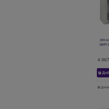
ЭРА К
ЩМП-2
c.2.3.
4 96
Доб
Добав