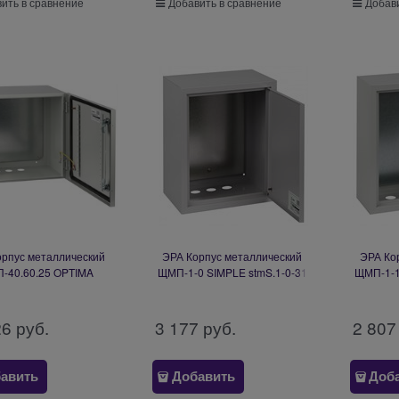
ить в сравнение
Добавить в сравнение
Добави
орпус металлический
ЭРА Корпус металлический
ЭРА Ко
-40.60.25 OPTIMA
ЩМП-1-0 SIMPLE stmS.1-0-31
ЩМП-1-1
2_5 (400х600х250) У2
(395х310х220мм) IP31 УХЛ3
(395х31
IP54 Б0061611
Б0057142
26
 руб.
3 177
 руб.
2 807
авить
Добавить
Доб