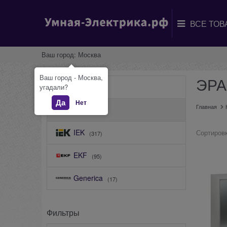
Ваш город:
Москва
Ваш город - Москва,
ЭРА
КЭАЗ
угадали?
(25)
Да
Нет
Главная
ЭРА
(35)
IEK
Сортировк
(317)
EKF
(95)
Generica
(17)
Фильтры