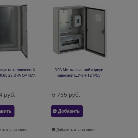
рпус металлический
ЭРА Металлический корпус
.65.28 ЭРА OPTIMA
навесной ЩУ-3Н-12 IP55
_5 (1400х650х285) У2
(480х350х365) Б0043765
P54 Б0061609
4
 руб.
5 755
 руб.
авить
Добавить
ть в сравнение
Добавить в сравнение