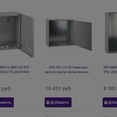
IMPLE ЩМП-03 IP31
ЭРА NO-114-09 Навесные
ЭРА SIM
х300х175) Б0041654
металл Корпус металлический
IP31 (80
ЩМП-6.6.2-0 76 УХЛ3 IP31
Б0030172
2
 руб.
10 431
 руб.
9 383
авить
Добавить
Доб