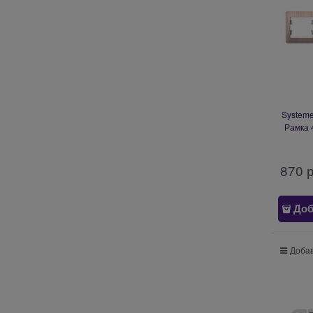
Systeme
Рамка 
870
 
Доб
Добав