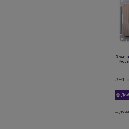
Systeme
Розет
шторк
391
 
Доб
Добав