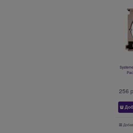
Systeme
Рас
на
256
 
Доб
Добав