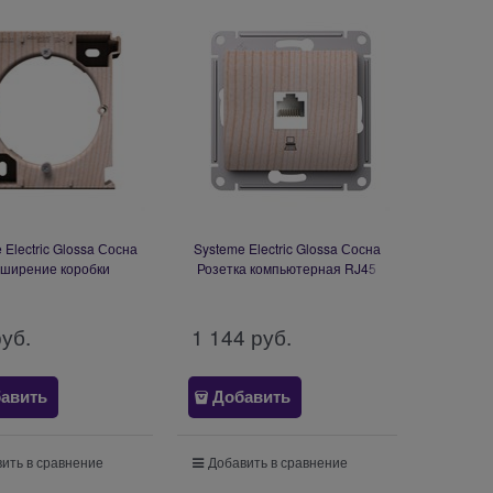
 Electric Glossa Сосна
Systeme Electric Glossa Сосна
ширение коробки
Розетка компьютерная RJ45
ружного монтажа
кат.5Е, механизм GSL001581K
GSL001500C
руб.
1 144
 руб.
авить
Добавить
ить в сравнение
Добавить в сравнение