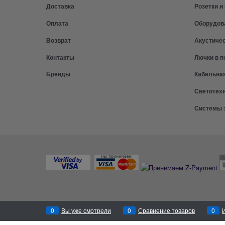
Доставка
Розетки 
Оплата
Оборудов
Возврат
Акустиче
Контакты
Лючки в п
Бренды
Кабельна
Светотех
Системы 
0
Вы уже смотрели
0
Сравнение товаров
0