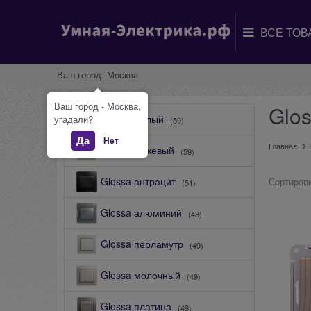
Ваш город:
Москва
Ваш город - Москва,
Glo
Glossa Белый
угадали?
(59)
Да
Нет
Главная
Glossa бежевый
(59)
Glossa антрацит
Сортировк
(51)
Glossa алюминий
(48)
Glossa перламутр
(49)
Glossa молочный
(49)
Glossa платина
(49)