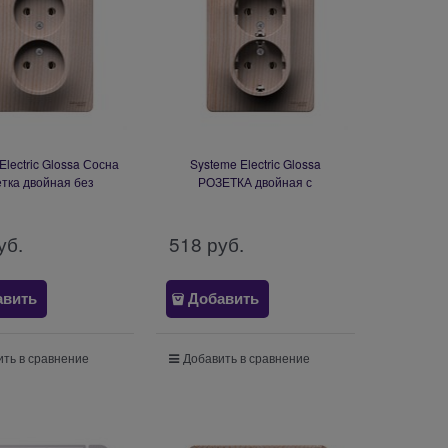
Electric Glossa Сосна
Systeme Electric Glossa
тка двойная без
РОЗЕТКА двойная с
ения,16А, в сборе
заземлением, 16А, в сборе,
GSL001520
СОСНА GSL001524
уб.
518
 руб.
авить
Добавить
ть в сравнение
Добавить в сравнение