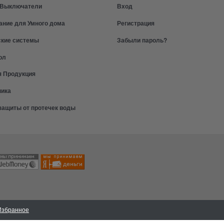
и Выключатели
Вход
ание для Умного дома
Регистрация
ские системы
Забыли пароль?
ол
я Продукция
ника
защиты от протечек воды
Избранное