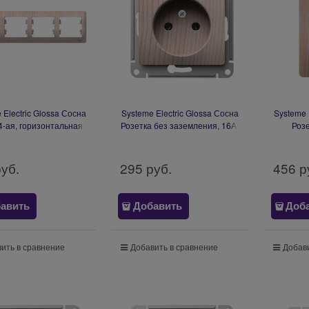
 Electric Glossa Сосна
Systeme Electric Glossa Сосна
Systeme 
4-ая, горизонтальная
Розетка без заземления, 16А,
Розе
GSL001504
механизм GSL001541
заземл
руб.
295
 руб.
456
 р
авить
Добавить
Доб
ить в сравнение
Добавить в сравнение
Добави