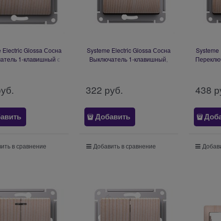
 Electric Glossa Сосна
Systeme Electric Glossa Сосна
Systeme 
атель 1-клавишный с
Выключатель 1-клавишный,
Переклю
еткой, сх.1а, 10АХ,
сх.1, 10АХ, механизм
сх.6
анизм GSL001513
GSL001511
руб.
322
 руб.
438
 р
авить
Добавить
Доб
ить в сравнение
Добавить в сравнение
Добави