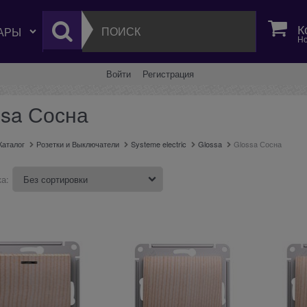
К
Но
Войти
Регистрация
ssa Сосна
Каталог
Розетки и Выключатели
Systeme electric
Glossa
Glossa Сосна
а: