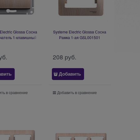
Electric Glossa Сосна
Systeme Electric Glossa Сосна
чатель 1-клавишный,
Рамка 1-ая GSL001501
, 10АХ, механизм
GSL001561
уб.
208
 руб.
авить
Добавить
ть в сравнение
Добавить в сравнение