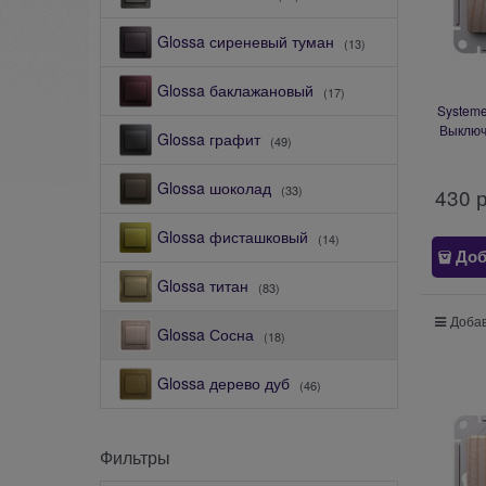
Glossa сиреневый туман
(13)
Glossa баклажановый
(17)
Systeme
Выключ
Glossa графит
(49)
подсв
мех
Glossa шоколад
(33)
430
 
Glossa фисташковый
(14)
Доб
Glossa титан
(83)
Добав
Glossa Сосна
(18)
Glossa дерево дуб
(46)
Фильтры