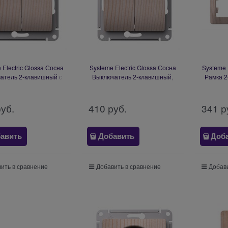
 Electric Glossa Сосна
Systeme Electric Glossa Сосна
Systeme 
атель 2-клавишный с
Выключатель 2-клавишный,
Рамка 2
кой,сх.5а,10АХ,механизм
сх.5, 10АХ, механизм
GSL001553
GSL001551
руб.
410
 руб.
341
 р
авить
Добавить
Доб
ить в сравнение
Добавить в сравнение
Добави