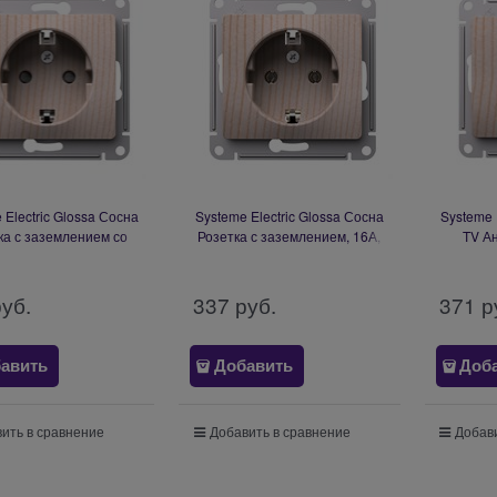
 Electric Glossa Сосна
Systeme Electric Glossa Сосна
Systeme 
ка с заземлением со
Розетка с заземлением, 16А,
TV Ан
ами, 16А, механизм
механизм GSL001543
меха
GSL001545
руб.
337
 руб.
371
 р
авить
Добавить
Доб
ить в сравнение
Добавить в сравнение
Добави