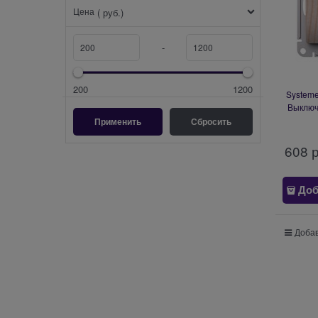
Цена
( руб.)
-
200
1200
Systeme
Выключ
подсвет
608
 
Доб
Добав