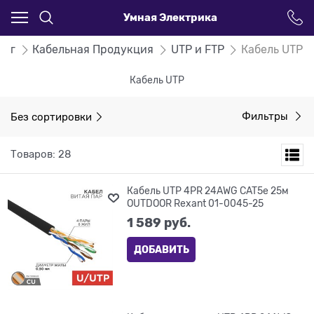
Умная Электрика
лог
Кабельная Продукция
UTP и FTP
Кабель UTP
Кабель UTP
Без сортировки
Фильтры
Товаров: 28
Кабель UTP 4PR 24AWG CAT5e 25м
OUTDOOR Rexant 01-0045-25
1 589
 руб.
ДОБАВИТЬ