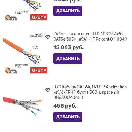
ДОБАВИТЬ
Кабель витая пара UTP 4PR 24AWG
CAT5e 305м нг(А)-HF Rexant 01-0049
15 063
 руб.
ДОБАВИТЬ
DKC Кабель CAT 6A, U/UTP Application,
нг(А)-FRHF, бухта 500м, красный
RN6AUUA04RD
458
 руб.
ДОБАВИТЬ