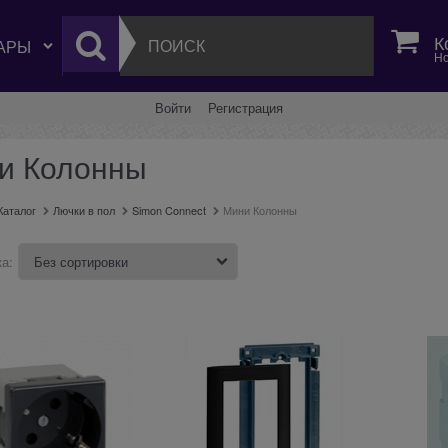
К
Но
Войти
Регистрация
и Колонны
Каталог
Лючки в пол
Simon Connect
Мини Колонны
а: