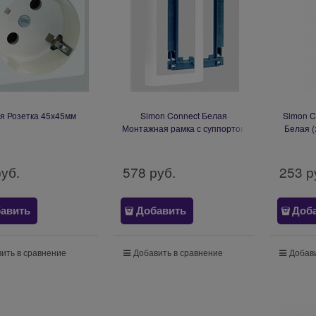
я Розетка 45х45мм
Simon Connect Белая
Simon C
Монтажная рамка с суппортом
Белая (
(SAL100-9)
52
руб.
578
 руб.
253
 р
авить
Добавить
Доб
ить в сравнение
Добавить в сравнение
Добави