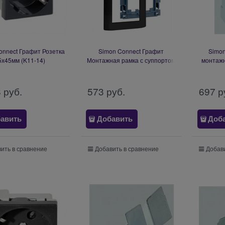
onnect Графит Розетка
Simon Connect Графит
Simon
5х45мм (K11-14)
Монтажная рамка с суппортом
монтажн
SAL100-14
модуля в
8
 руб.
573
 руб.
697
 р
авить
Добавить
Доб
ить в сравнение
Добавить в сравнение
Добави