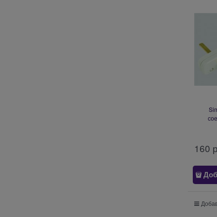
Si
со
контактн
160
 
Доб
Добав