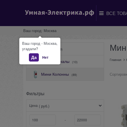
Ваш город:
Москва
Ваш город - Москва,
Мин
Лючки
угадали?
(109)
Да
Нет
Главная
Кабель-каналы
(10)
Мини Колонны
Сортировк
(89)
Фильтры
Цена
( руб.)
-