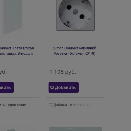
onnect Плата глухая
Simon Connect Алюминий
заглушка), S-модуль
Розетка 45х45мм (K01-8)
x108 мм (S17-9)
уб.
1 108
 руб.
авить
Добавить
ть в сравнение
Добавить в сравнение