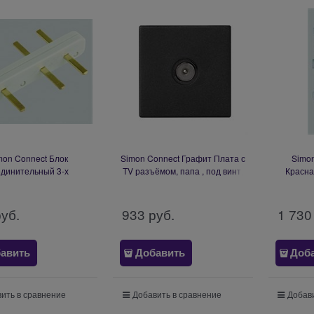
mon Connect Блок
Simon Connect Графит Плата с
Simon
единительный 3-х
TV разъёмом, папа , под винт,
Красна
ый, для розеток K11-..,
45х45мм (K120A-14)
Cima-мод
KS11-..(AC11)
руб.
933
 руб.
1 730
авить
Добавить
Доб
ить в сравнение
Добавить в сравнение
Добави