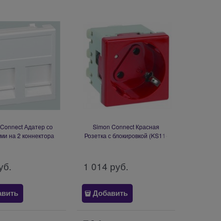
Connect Адатер со
Simon Connect Красная
ми на 2 коннектора
Розетка с блокировкой (KS11-
5 SimonConnect,
6)
0,SL110,SLt),Brand-
 45х45мм (KB76-9)
уб.
1 014
 руб.
авить
Добавить