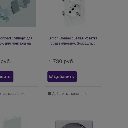
onnect Суппорт для
Simon Connect Белая Розетка
к, для монтажа на
с заземлением, S-модуль, с
ческом полу KSF2
индикат.налич.напряжения
(S1-9)
 руб.
1 730
 руб.
авить
Добавить
ть в сравнение
Добавить в сравнение