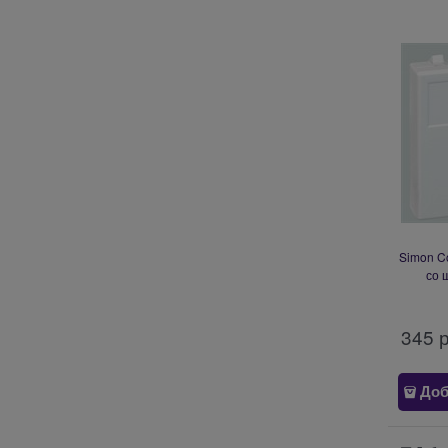
Simon C
со 
AMP(S1
Rex,
345
 
Доб