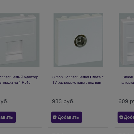
onnect Белый Адаптер
Simon Connect Белая Плата с
Simon 
шторкой на 1 RJ45
TV разъёмом, папа , под винт,
шторка
конектор,
45х45мм (K120A-9)
RJ4
10,SL110,SLt),Brand-
AMP(S11
RIT45х45мм (K76-9)
Rex,
руб.
933
 руб.
609
 р
авить
Добавить
Доб