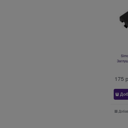
Sim
Заглуш
175
 
Доб
Добав