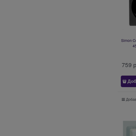
Simon C
4
759
 
Доб
Добав