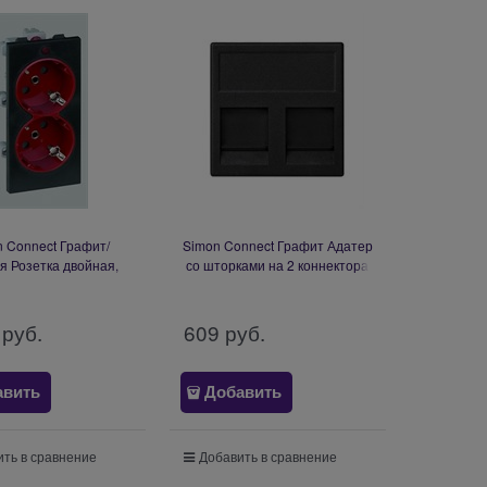
 Connect Графит/
Simon Connect Графит Адатер
я Розетка двойная,
со шторками на 2 коннектора
уль 52x108 мм (S1-6-
RJ45,
14)
AMP(S110,SL110,SLt),Brand-
Rex, 45х45мм (KB76-14)
 руб.
609
 руб.
авить
Добавить
ть в сравнение
Добавить в сравнение