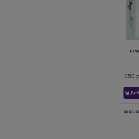
Бела
650
 
Доб
Добав