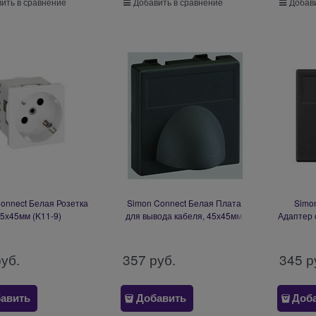
ить в сравнение
Добавить в сравнение
Добави
onnect Белая Розетка
Simon Connect Белая Плата
Simo
5х45мм (K11-9)
для вывода кабеля, 45х45мм
Адаптер 
(K10-9)
AMP(S11
Rex,RI
руб.
357
 руб.
345
 р
авить
Добавить
Доб