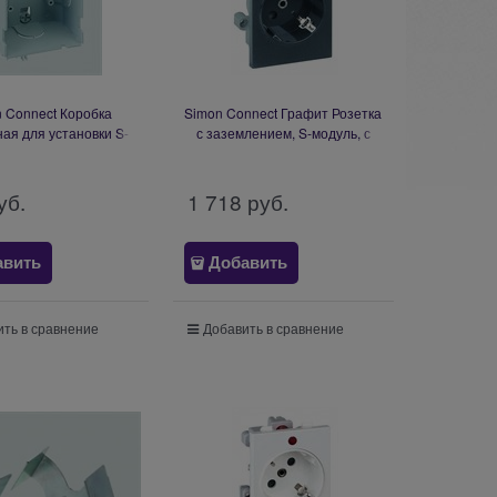
 Connect Коробка
Simon Connect Графит Розетка
ая для установки S-
с заземлением, S-модуль, с
 миниколонну SAL150
индикатором наличия
напряжения (S1-14)
уб.
1 718
 руб.
авить
Добавить
ть в сравнение
Добавить в сравнение