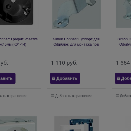
onnect Графит Розетка
Simon Connect Суппорт для
Simon C
5х45мм (K01-14)
Офиблок, для монтажа под
Офибло
стол KSF1
техни
руб.
1 110
 руб.
1 684
авить
Добавить
Доб
ить в сравнение
Добавить в сравнение
Добави