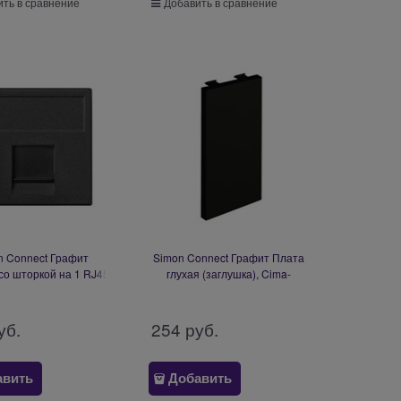
ть в сравнение
Добавить в сравнение
n Connect Графит
Simon Connect Графит Плата
со шторкой на 1 RJ45
глухая (заглушка), Cima-
конектор,
модуль 52x108 мм (S17-14)
0,SL110,SLt),Brand-
T45х45мм (K76-14)
уб.
254
 руб.
авить
Добавить