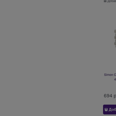
Добав
Simon C
4
694
 
Доб