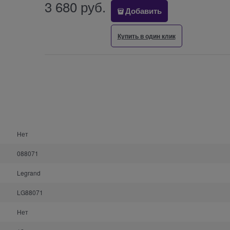
3 680
 руб.
Добавить
Купить в один клик
Нет
088071
Legrand
LG88071
Нет