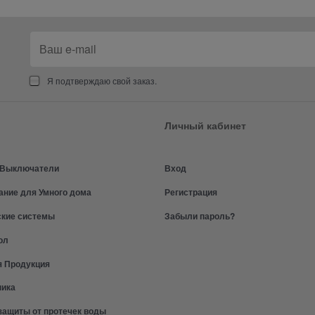
Я подтверждаю свой заказ.
Личный кабинет
и Выключатели
Вход
ание для Умного дома
Регистрация
ские системы
Забыли пароль?
ол
я Продукция
ника
защиты от протечек воды