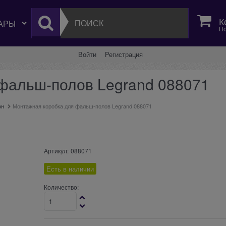
К
Но
Войти
Регистрация
фальш-полов Legrand 088071
он
Монтажная коробка для фальш-полов Legrand 088071
Артикул:
088071
Есть в наличии
Количество: