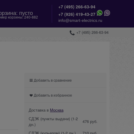
+7 (495) 266-63-94
орзина:
пусто
+
7 (926) 419-43-27
мер корзины:
240-882
info@smart-electrics.ru
+7 (495) 266-63-94
Добавить в сравнение
Добавить в избранное
Доставка в
Москва
СДЭК (пункты выдачи)
(1-2
476 руб.
дн.)
СДЭК (курьером)
(1-2 дн.)
710 руб.