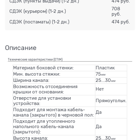
СДЭК (пункты выдачи)
(1-2 дн.)
474 руб.
708
СДЭК (курьером)
(1-2 дн.)
руб.
СДЭК (постаматы)
(1-2 дн.)
474 руб.
Описание
Технические характеристики (ETIM)
Материал боковой стенки:
Пластик
Мин. высота стяжки:
75
мм
Ширина канала:
25...30
мм
Возможность отсоединения
Нет
крышки от основания:
Отверстие для установки
Прямоугольн.
устройства:
Подходит для монтажа кабель-
Да
канала (закрытого) в черновой пол:
Подходит для утопленного
напольного кабель-канала
Да
(закрытого):
Высота канала:
25...30
мм