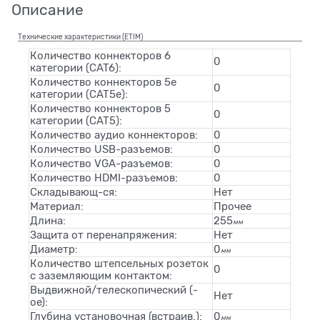
Описание
Технические характеристики (ETIM)
Количество коннекторов 6
0
категории (CAT6):
Количество коннекторов 5e
0
категории (CAT5e):
Количество коннекторов 5
0
категории (CAT5):
Количество аудио коннекторов:
0
Количество USB-разъемов:
0
Количество VGA-разъемов:
0
Количество HDMI-разъемов:
0
Складывающ-ся:
Нет
Материал:
Прочее
Длина:
255
мм
Защита от перенапряжения:
Нет
Диаметр:
0
мм
Количество штепсельных розеток
0
с заземляющим контактом:
Выдвижной/телескопический (-
Нет
ое):
Глубина установочная (встраив.):
0
мм