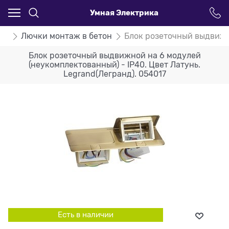
Умная Электрика
nd
Лючки монтаж в бетон
Блок розеточный выдвижно
Блок розеточный выдвижной на 6 модулей
(неукомплектованный) - IP40. Цвет Латунь.
Legrand(Легранд). 054017
Есть в наличии