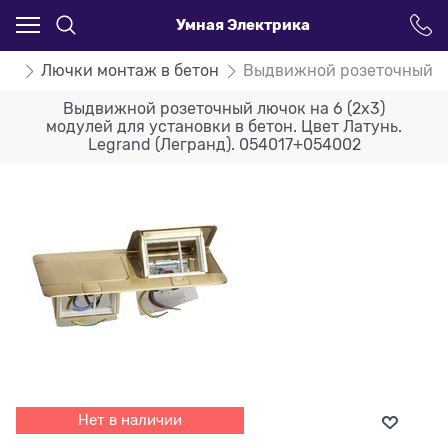
Умная Электрика
nd
Лючки монтаж в бетон
Выдвижной розеточный люч
Выдвижной розеточный лючок на 6 (2х3)
модулей для установки в бетон. Цвет Латунь.
Legrand (Легранд). 054017+054002
Нет в наличии