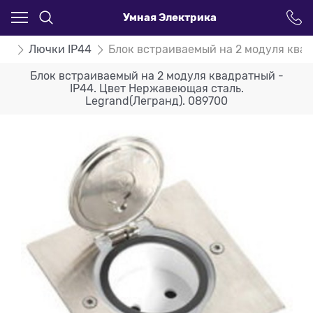
Умная Электрика
nd
Лючки IP44
Блок встраиваемый на 2 модуля квад
Блок встраиваемый на 2 модуля квадратный -
IP44. Цвет Нержавеющая сталь.
Legrand(Легранд). 089700