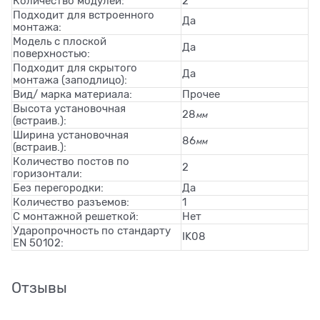
Количество модулей:
2
Подходит для встроенного
Да
монтажа:
Модель с плоской
Да
поверхностью:
Подходит для скрытого
Да
монтажа (заподлицо):
Вид/ марка материала:
Прочее
Высота установочная
28
мм
(встраив.):
Ширина установочная
86
мм
(встраив.):
Количество постов по
2
горизонтали:
Без перегородки:
Да
Количество разъемов:
1
С монтажной решеткой:
Нет
Ударопрочность по стандарту
IK08
EN 50102:
Отзывы