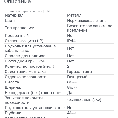
Описание
Технические характеристики (ETIM)
Материал:
Металл
Цвет:
Нержавеющая сталь
Безвинтовое зажимное
Тип крепления:
крепление
Прозрачный:
Нет
Степень защиты (IP):
IP44
Подходит для установки в
Нет
кабель-канал:
С полем для надписи:
Нет
С откидной крышкой:
Нет
Количество постов (мест):
2
Ориентация монтажа:
Горизонтальн.
Отделка поверхности:
Глянцевый
Высота:
86
мм
Ширина:
86
мм
Не содержит (без) галогенов:
Да
Защитное покрытие
Зачищенный (-ое)
поверхности:
Подходит для установки в пол:
Нет
Глубина:
41
мм