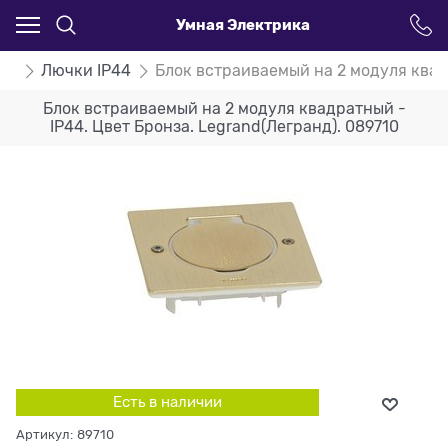
Умная Электрика
nd
Лючки IP44
Блок встраиваемый на 2 модуля квадр
Блок встраиваемый на 2 модуля квадратный -
IP44. Цвет Бронза. Legrand(Легранд). 089710
Есть в наличии
Артикул:
89710