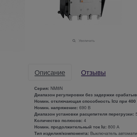
Увеличить
Описание
Отзывы
Серия:
NM8N
Диапазон регулировки без задержки срабатыв
Номин. отключающая способность Icu при 400 В
Номин. напряжение:
690 В
Диапазон установки расцепителя перегрузки:
5
Количество полюсов:
4
Номин. продолжительный ток Iu:
800 А
Тип изделия/компонента:
Выключатель автоматич