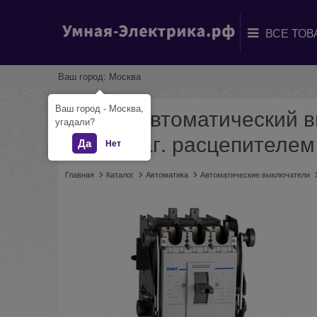
Ваш город:
Москва
Ваш город - Москва,
CHINT Автоматический в
угадали?
термомаг. расцепителем
Да
Нет
Главная
Каталог
Автоматика
Автоматические выключатели