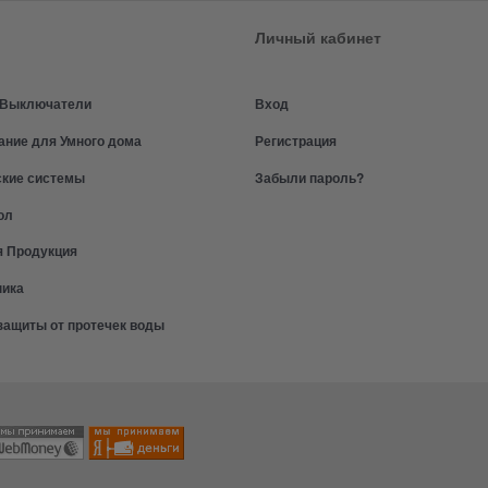
Личный кабинет
и Выключатели
Вход
ание для Умного дома
Регистрация
ские системы
Забыли пароль?
ол
я Продукция
ника
защиты от протечек воды