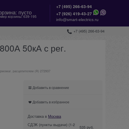
+7 (495) 266-63-94
орзина:
пусто
+
7 (926) 419-43-27
мер корзины:
639-195
info@smart-electrics.ru
+7 (495) 266-63-94
00А 50кА с рег.
рмомаг. расцепителем (R) 272937
Добавить в сравнение
Добавить в избранное
Доставка в
Москва
СДЭК (пункты выдачи)
(1-2
535 руб.