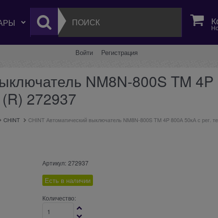
К
Но
Войти
Регистрация
ыключатель NM8N-800S TM 4P 8
 (R) 272937
CHINT
CHINT Автоматический выключатель NM8N-800S TM 4P 800А 50кА с рег. те
Артикул:
272937
Есть в наличии
Количество: