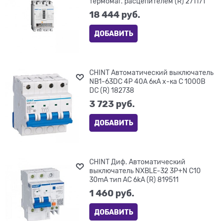
термомаг. расцепителем (R) 271171
18 444
 руб.
ДОБАВИТЬ
CHINT Автоматический выключатель
NB1-63DC 4P 40A 6кА х-ка C 1000В
DC (R) 182738
3 723
 руб.
ДОБАВИТЬ
CHINT Диф. Автоматический
выключатель NXBLE-32 3P+N C10
30mA тип AC 6kA (R) 819511
1 460
 руб.
ДОБАВИТЬ