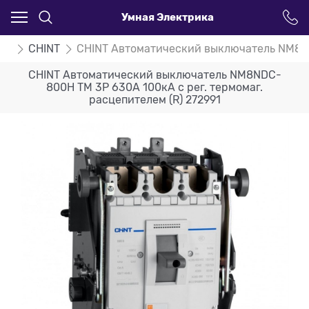
Умная Электрика
ли
CHINT
CHINT Автоматический выключатель NM8NDC
CHINT Автоматический выключатель NM8NDC-
800H TM 3P 630А 100кА с рег. термомаг.
расцепителем (R) 272991