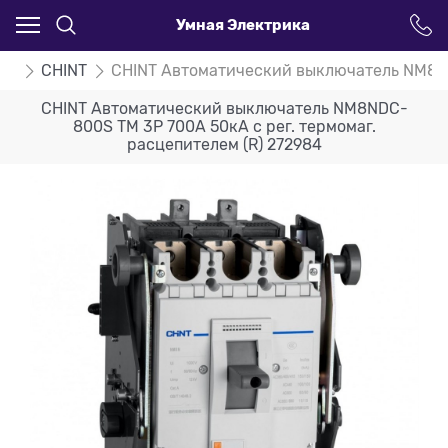
Умная Электрика
ли
CHINT
CHINT Автоматический выключатель NM8NDC
CHINT Автоматический выключатель NM8NDC-
800S TM 3P 700А 50кА с рег. термомаг.
расцепителем (R) 272984