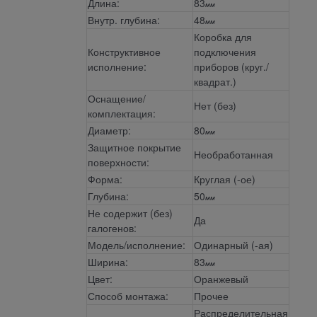
Длина:
83
мм
Внутр. глубина:
48
мм
Коробка для
Конструктивное
подключения
исполнение:
приборов (круг./
квадрат.)
Оснащение/
Нет (без)
комплектация:
Диаметр:
80
мм
Защитное покрытие
Необработанная
поверхности:
Форма:
Круглая (-ое)
Глубина:
50
мм
Не содержит (без)
Да
галогенов:
Модель/исполнение:
Одинарный (-ая)
Ширина:
83
мм
Цвет:
Оранжевый
Способ монтажа:
Прочее
Распределительная