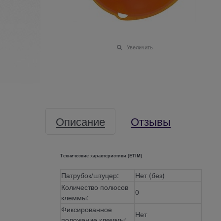
Увеличить
Описание
Отзывы
Технические характеристики (ETIM)
Патрубок/штуцер:
Нет (без)
Количество полюсов
0
клеммы:
Фиксированное
Нет
положение клеммы: