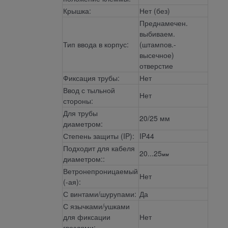
Крышка:
Нет (без)
Преднамечен.
выбиваем.
Тип ввода в корпус:
(штампов.-
высечное)
отверстие
Фиксация трубы:
Нет
Ввод с тыльной
Нет
стороны:
Для трубы
20/25 мм
диаметром:
Степень защиты (IP):
IP44
Подходит для кабеля
20...25
мм
диаметром::
Ветронепроницаемый
Нет
(-ая):
С винтами/шурупами:
Да
С язычками/ушками
для фиксации
Нет
гвоздями: