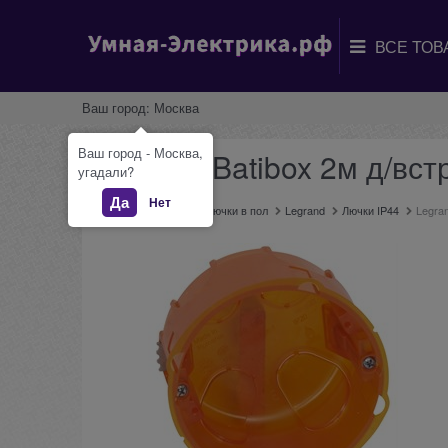
Ваш город:
Москва
Ваш город - Москва,
Legrand Batibox 2м д/вст
угадали?
Да
Нет
Главная
Каталог
Лючки в пол
Legrand
Лючки IP44
Legran