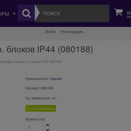
К
Но
Войти
Регистрация
р. блоков IP44 (080188)
d Batibox 2м д/встр. блоков IP44 (080188)
Производитель:
Legrand
Артикул:
080188
Ед. измерения:
шт
Есть в наличии
Количество: