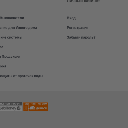
Личный кабинет
и Выключатели
Вход
ание для Умного дома
Регистрация
ские системы
Забыли пароль?
ол
я Продукция
ника
защиты от протечек воды