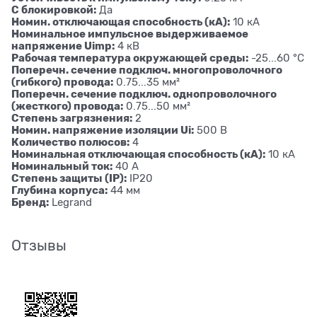
С блокировкой:
Да
Номин. отключающая способность (кА):
10 кА
Номинальное импульсное выдерживаемое
напряжение Uimp:
4 кВ
Рабочая температура окружающей среды:
-25...60 °C
Поперечн. сечение подключ. многопроволочного
(гибкого) провода:
0.75...35 мм²
Поперечн. сечение подключ. однопроволочного
(жесткого) провода:
0.75...50 мм²
Степень загрязнения:
2
Номин. напряжение изоляции Ui:
500 В
Количество полюсов:
4
Номинальная отключающая способность (кА):
10 кА
Номинальный ток:
40 А
Степень защиты (IP):
IP20
Глубина корпуса:
44 мм
Бренд:
Legrand
Отзывы