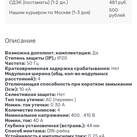
СДЭК (постаматы)
(1-2 дн.)
481 руб.
500
Нашим курьером по Москве
(1-3 дня)
рублей
Описание
Возможна дополнит. комплектация:
Да
Степень защиты (IP).:
IP20
Частота:
50 Гц
Кратковременная задержка срабатывания:
Нет
Модульная ширина (общ. кол-во модульных
расстояний):
4
Отключающая способность при коротком замыкании
(Icw):
10 кА
Селективная защита:
Нет
Тип тока утечки:
AC (перемен.)
Номин. ток утечки:
0.30 А
Количество полюсов:
4
Номинальное напряжение:
400...415 В
Номин. ток:
40 А
Глубина установочная (встраив.):
44 мм
Способ монтажа:
DIN-рейка
Устойчивость к импульсному току:
0.25 кА