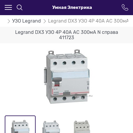
Умная Электрика
ЗО
УЗО Legrand
Legrand DX3 УЗО 4P 40А AC 300мА N
Legrand DX3 УЗО 4P 40А AC 300мА N справа
411723