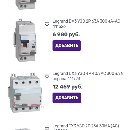
Legrand DX3 УЗО 2P 63А 300мА-AC
411526
6 980
 руб.
ДОБАВИТЬ
Legrand DX3 УЗО 4P 40А AC 300мА N
справа 411723
12 469
 руб.
ДОБАВИТЬ
Legrand TX3 УЗО 2P 25A 30MA (AC)