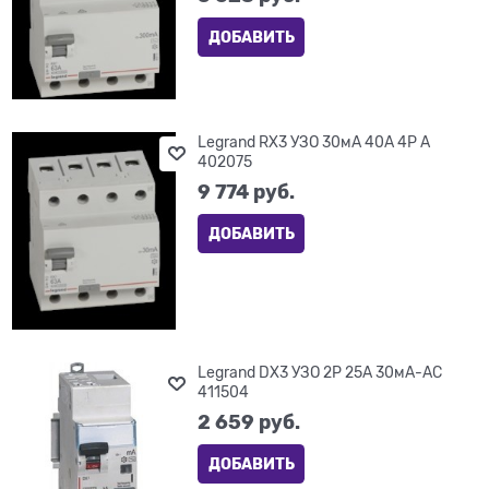
ДОБАВИТЬ
Legrand RX3 УЗО 30мА 40А 4P A
402075
9 774
 руб.
ДОБАВИТЬ
Legrand DX3 УЗО 2P 25А 30мА-AC
411504
2 659
 руб.
ДОБАВИТЬ