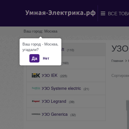
Ваш город:
Москва
Ваш город - Москва,
УЗО 
УЗО Dekraft
угадали?
(110)
Да
Нет
Главная
УЗО EKF
(160)
УЗО IEK
Сортировк
(225)
УЗО Systeme electric
(21)
УЗО Legrand
(39)
УЗО Generica
(32)