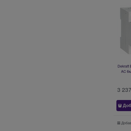
Dekraft
AC 6к
3 23
Доб
Добав