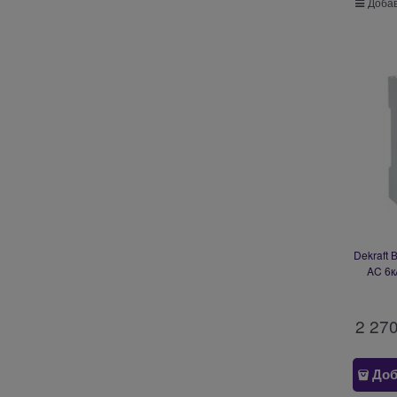
Добав
Dekraft 
AC 6к
2 27
Доб