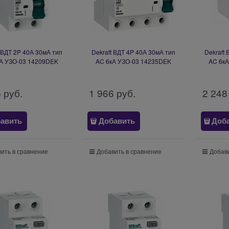
t ВДТ 2P 40А 30мА тип
Dekraft ВДТ 4P 40А 30мА тип
Dekraft
А УЗО-03 14209DEK
AC 6кА УЗО-03 14235DEK
AC 6к
5
 руб.
1 966
 руб.
2 248
авить
Добавить
Доб
ить в сравнение
Добавить в сравнение
Добави