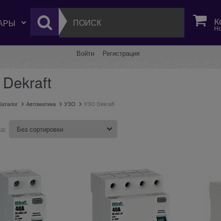
К
Но
Войти
Регистрация
Dekraft
Каталог
Автоматика
УЗО
УЗО Dekraft
а: