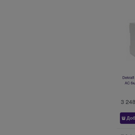
Dekraf
AC 6к
3 24
Доб