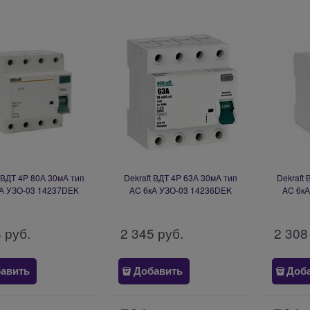
t ВДТ 4P 80А 30мА тип
Dekraft ВДТ 4P 63А 30мА тип
Dekraft
А УЗО-03 14237DEK
AC 6кА УЗО-03 14236DEK
AC 6к
8
 руб.
2 345
 руб.
2 308
авить
Добавить
Доб