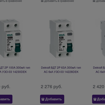
ить в сравнение
Добавить в сравнение
Добави
ВДТ 2P 100A 300мА тип
Dekraft ВДТ 2P 63А 300мА тип
Dekraft 
А УЗО-03 14230DEK
AC 6кА УЗО-03 14228DEK
AC 6к
0
 руб.
2 276
 руб.
2 420
авить
Добавить
Доб