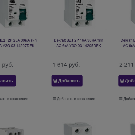
t ВДТ 2P 25А 30мА тип
Dekraft ВДТ 2P 16А 30мА тип
Dekraft
А УЗО-03 14207DEK
AC 6кА УЗО-03 14205DEK
AC 6к
6
 руб.
1 614
 руб.
2 211
авить
Добавить
Доб
ить в сравнение
Добавить в сравнение
Добави