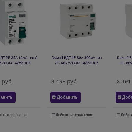
 ВДТ 2P 25А 10мА тип A
Dekraft ВДТ 4P 80А 300мА тип
Dekraft 
 УЗО-03 14258DEK
AC 6кА УЗО-03 14253DEK
AC 6к
9
 руб.
3 498
 руб.
3 391
авить
Добавить
Доб
ить в сравнение
Добавить в сравнение
Добави