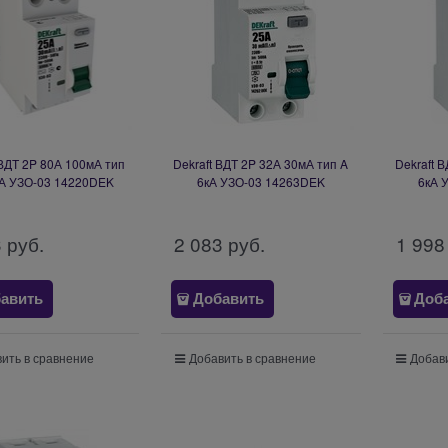
 ВДТ 2P 80А 100мА тип
Dekraft ВДТ 2P 32А 30мА тип A
Dekraft 
А УЗО-03 14220DEK
6кА УЗО-03 14263DEK
6кА 
3
 руб.
2 083
 руб.
1 998
авить
Добавить
Доб
ить в сравнение
Добавить в сравнение
Добави