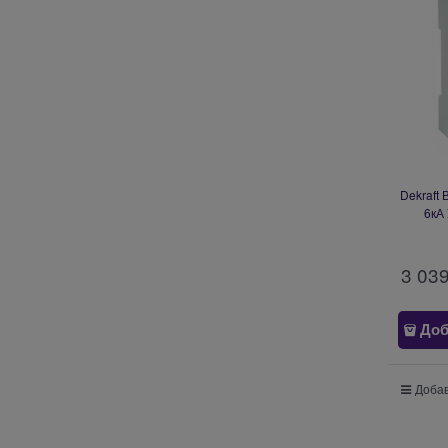
Dekraft
6кА
3 03
Доб
Добав