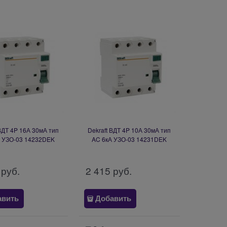
 ВДТ 4P 16А 30мА тип
Dekraft ВДТ 4P 10А 30мА тип
А УЗО-03 14232DEK
AC 6кА УЗО-03 14231DEK
 руб.
2 415
 руб.
авить
Добавить