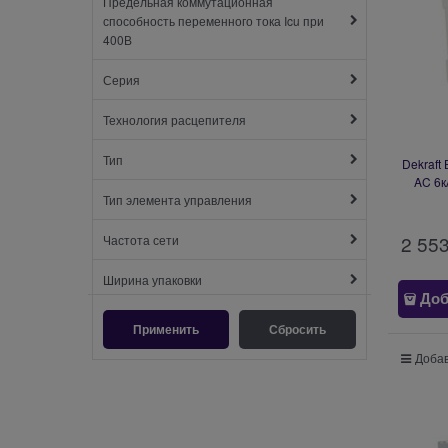
Предельная коммутационная
способность переменного тока Icu при
400В
Серия
Технология расцепителя
Тип
Dekraft
AC 6к
Тип элемента управления
2 55
Частота сети
Ширина упаковки
Доб
Добав