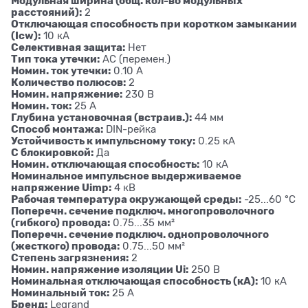
Модульная ширина (общ. кол-во модульных
расстояний):
2
Отключающая способность при коротком замыкании
(Icw):
10 кА
Селективная защита:
Нет
Тип тока утечки:
AC (перемен.)
Номин. ток утечки:
0.10 А
Количество полюсов:
2
Номин. напряжение:
230 В
Номин. ток:
25 А
Глубина установочная (встраив.):
44 мм
Способ монтажа:
DIN-рейка
Устойчивость к импульсному току:
0.25 кА
С блокировкой:
Да
Номин. отключающая способность:
10 кА
Номинальное импульсное выдерживаемое
напряжение Uimp:
4 кВ
Рабочая температура окружающей среды:
-25...60 °C
Поперечн. сечение подключ. многопроволочного
(гибкого) провода:
0.75...35 мм²
Поперечн. сечение подключ. однопроволочного
(жесткого) провода:
0.75...50 мм²
Степень загрязнения:
2
Номин. напряжение изоляции Ui:
250 В
Номинальная отключающая способность (кА):
10 кА
Номинальный ток:
25 А
Бренд:
Legrand