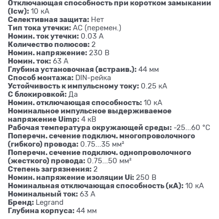
Отключающая способность при коротком замыкании
(Icw):
10 кА
Селективная защита:
Нет
Тип тока утечки:
AC (перемен.)
Номин. ток утечки:
0.03 А
Количество полюсов:
2
Номин. напряжение:
230 В
Номин. ток:
63 А
Глубина установочная (встраив.):
44 мм
Способ монтажа:
DIN-рейка
Устойчивость к импульсному току:
0.25 кА
С блокировкой:
Да
Номин. отключающая способность:
10 кА
Номинальное импульсное выдерживаемое
напряжение Uimp:
4 кВ
Рабочая температура окружающей среды:
-25...60 °C
Поперечн. сечение подключ. многопроволочного
(гибкого) провода:
0.75...35 мм²
Поперечн. сечение подключ. однопроволочного
(жесткого) провода:
0.75...50 мм²
Степень загрязнения:
2
Номин. напряжение изоляции Ui:
250 В
Номинальная отключающая способность (кА):
10 кА
Номинальный ток:
63 А
Бренд:
Legrand
Глубина корпуса:
44 мм